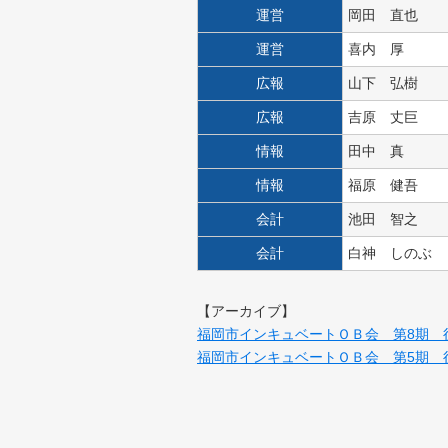
運営
岡田 直也
運営
喜内 厚
広報
山下 弘樹
広報
吉原 丈巨
情報
田中 真
情報
福原 健吾
会計
池田 智之
会計
白神 しのぶ
【アーカイブ】
福岡市インキュベートＯＢ会 第8期 
福岡市インキュベートＯＢ会 第5期 