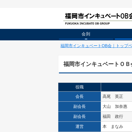
会則
福岡市インキュベートOB会｜トップ
福岡市インキュベートＯＢ
役職
会長
高尾 英正
副会長
大山 加奈惠
副会長
福田 政行
運営
本 まなみ