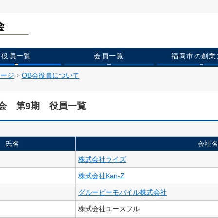
役員一覧
会員一覧
福岡市の創業
ページ
>
OB会役員について
会 第9期 役員一覧
氏名
会社名
株式会社ライズ
株式会社Kan-Z
グルービーモバイル株式会社
株式会社ユースフル